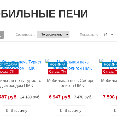
БИЛЬНЫЕ ПЕЧИ
Сортировать
Показать по
СПРОДАЖА
НОВИНКА
НОВИН
кидка: 7%
Скидка: 7%
Скидка: 
ильная печь Турист с
Мобильная печь Сибирь
Мобильн
дымоходом НМК
Полигон НМК
487 руб.
6 947 руб.
7 598 
24 180
руб.
7 470
руб.
В корзину
В корзину