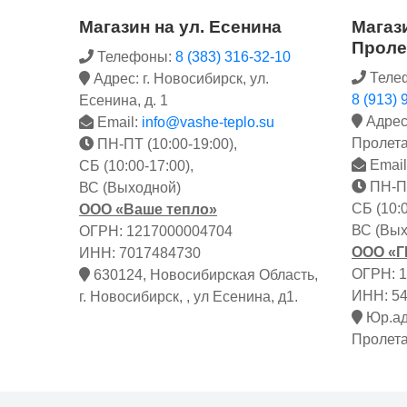
Магазин на ул. Есенина
Магази
Проле
Телефоны:
8 (383) 316-32-10
Теле
Адрес: г. Новосибирск, ул.
8 (913) 
Есенина, д. 1
Адрес:
Email:
info@vashe-teplo.su
Пролета
ПН-ПТ (10:00-19:00),
Email
СБ (10:00-17:00),
ПН-ПТ
ВС (Выходной)
СБ (10:0
ООО «Ваше тепло»
ВС (Вых
ОГРН: 1217000004704
ООО «
ИНН: 7017484730
ОГРН: 
630124, Новосибирская Область,
ИНН: 5
г. Новосибирск, , ул Есенина, д1.
Юр.адр
Пролета