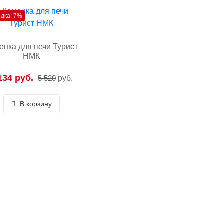
идка: 7%
енка для печи Турист
НМК
134 руб.
5 520
руб.
В корзину