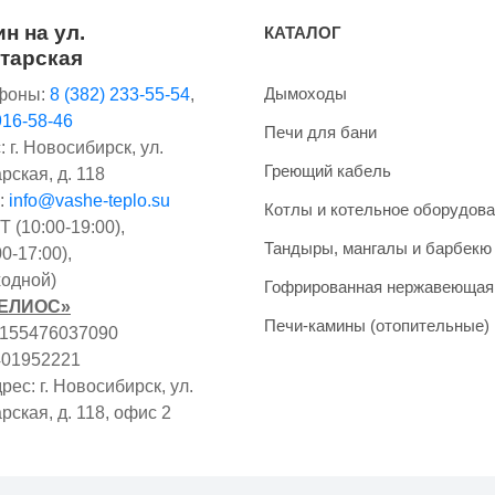
н на ул.
КАТАЛОГ
тарская
Дымоходы
фоны:
8 (382) 233-55-54
,
916-58-46
Печи для бани
 г. Новосибирск, ул.
Греющий кабель
рская, д. 118
:
info@vashe-teplo.su
Котлы и котельное оборудов
 (10:00-19:00),
Тандыры, мангалы и барбекю
0-17:00),
одной)
Гофрированная нержавеющая
ГЕЛИОС»
Печи-камины (отопительные)
1155476037090
401952221
ес: г. Новосибирск, ул.
рская, д. 118, офис 2