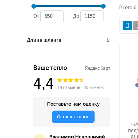
Всего
6
От
До
Длина шланга
16A
подв
из