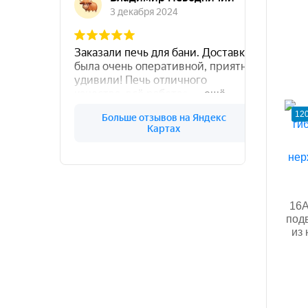
120
16A
подв
из