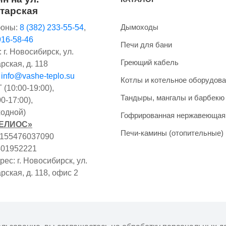
тарская
Дымоходы
оны:
8 (382) 233-55-54
,
916-58-46
Печи для бани
 г. Новосибирск, ул.
Греющий кабель
рская, д. 118
:
info@vashe-teplo.su
Котлы и котельное оборудов
(10:00-19:00),
Тандыры, мангалы и барбекю
0-17:00),
одной)
Гофрированная нержавеющая
ГЕЛИОС»
Печи-камины (отопительные)
1155476037090
401952221
ес: г. Новосибирск, ул.
рская, д. 118, офис 2
фертой. Наличие и цены товара могут меняться, просьба ут